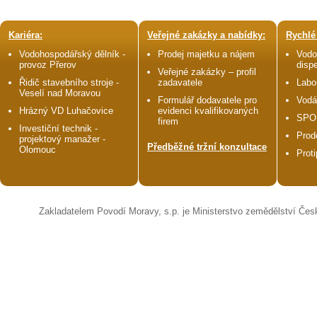
Kariéra:
Veřejné zakázky a nabídky:
Rychlé
Vodohospodářský dělník -
Prodej majetku a nájem
Vodo
provoz Přerov
disp
Veřejné zakázky – profil
Řidič stavebního stroje -
zadavatele
Labo
Veselí nad Moravou
Formulář dodavatele pro
Vodá
Hrázný VD Luhačovice
evidenci kvalifikovaných
SPO
firem
Investiční technik -
Prod
projektový manažer -
Předběžné tržní konzultace
Olomouc
Prot
Zakladatelem Povodí Moravy, s.p. je Ministerstvo zemědělství Čes