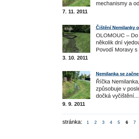
mechanismy a odv
7. 11. 2011
Čištění Nemilanky o
OLOMOUC – Do ko
několik dní vjedo
Povodí Moravy s
3. 10. 2011
Nemilanka se začne 
Říčka Nemilanka,
způsobuje v posle
dočká vyčištění...
9. 9. 2011
stránka:
1
2
3
4
5
6
7