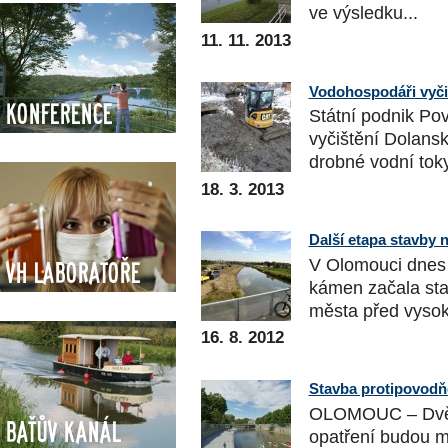
ve výsledku...
11. 11. 2013
Vodohospodáři vyči
Konference
Státní podnik Pov
vyčištění Dolans
drobné vodní toky
18. 3. 2013
Další etapa stavby
V Olomouci dnes 
VH Laboratoře
kámen začala sta
města před vysok
16. 8. 2012
Stavba protipovodň
OLOMOUC – Dvě e
Baťův kanál
opatření budou m