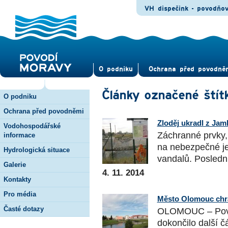
VH dispečink - povodňo
O pod­niku
Ochrana před povod­ně
Články označené štít
O podniku
Ochrana před povodněmi
Zloděj ukradl z Ja
Vodohospodářské
Záchranné prvky, 
informace
na nebezpečné jez
Hydrologická situace
vandalů. Poslední
Galerie
4. 11. 2014
Kontakty
Pro média
Město Olomouc chrá
Časté dotazy
OLOMOUC – Povod
dokončilo další č