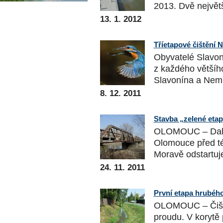
2013. Dvě největš
13. 1. 2012
Tříetapové čištění 
Obyvatelé Slavon
z každého větší
Slavonína a Nemi
8. 12. 2011
Stavba „zelené eta
OLOMOUC – Další
Olomouce před t
Moravě odstartuje 
24. 11. 2011
První etapa hrubého
OLOMOUC – Čiště
proudu. V korytě 